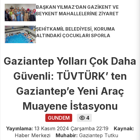
BAŞKAN YILMAZ’DAN GAZİKENT VE
BEYKENT MAHALLELERİNE ZİYARET
ŞEHİTKAMİL BELEDİYESİ, KORUMA
ALTINDAKİ ÇOCUKLARI SPORLA
BULUŞTURUYOR
Gaziantep Yolları Çok Daha
Güvenli: TÜVTÜRK’ ten
Gaziantep’e Yeni Araç
Muayene İstasyonu
GUNDEM
4
Yayınlama:
13 Kasım 2024 Çarşamba 22:19
Kaynak:
Haber Merkezi
Muhabir:
Gaziantep Tutku