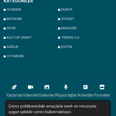
KATEGORİLER
GUNDEM
DÜNYA
EKONOMI
SIYASET
SPOR
MAGAZİN
KULTUR SANAT
TEKNOLOJI
SAĞLIK
EGITIM
OTOMOBİL
Yazarlar
Videolar
Galeriler
Röportajlar
Anketler
Firmalar
Çerez politikasındaki amaçlarla sınırlı ve mevzuata
İlanlar
Resmi İlanlar
Sitemap
uygun şekilde çerez kullanmaktayız.