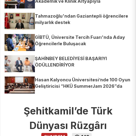
Akademik ve Klinik Altyapıyla
Yetiştiriyoruz"
Tahmazoğlu'ndan Gaziantepli öğrencilere
milyarlık destek
GİBTÜ, Üniversite Tercih Fuarı'nda Aday
Öğrencilerle Buluşacak
ŞAHİNBEY BELEDİYESİ BAŞARIYI
ÖDÜLLENDİRİYOR
Hasan Kalyoncu Üniversitesi’nde 100 Oyun
Geliştiricisi “HKÜ SummerJam 2026”da
Buluştu
Şehitkamil’de Türk
Dünyası Rüzgârı