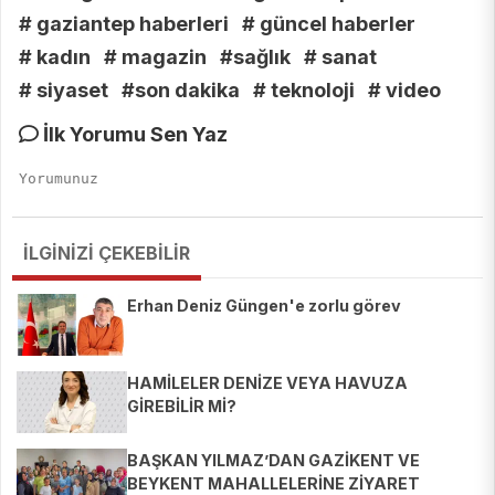
# gaziantep haberleri
# güncel haberler
# kadın
# magazin
#sağlık
# sanat
# siyaset
#son dakika
# teknoloji
# video
İlk Yorumu Sen Yaz
İLGİNİZİ ÇEKEBİLİR
Erhan Deniz Güngen'e zorlu görev
HAMİLELER DENİZE VEYA HAVUZA
GİREBİLİR Mİ?
BAŞKAN YILMAZ’DAN GAZİKENT VE
BEYKENT MAHALLELERİNE ZİYARET