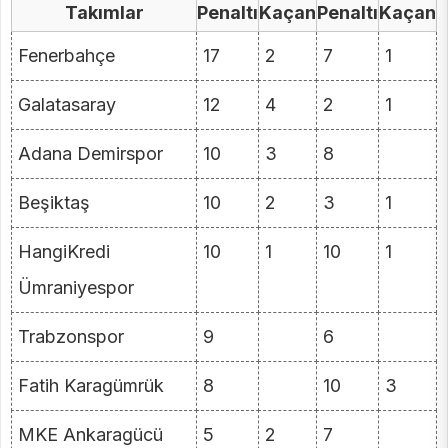
Takımlar
Penaltı
Kaçan
Penaltı
Kaçan
Fenerbahçe
17
2
7
1
Galatasaray
12
4
2
1
Adana Demirspor
10
3
8
Beşiktaş
10
2
3
1
HangiKredi
10
1
10
1
Ümraniyespor
Trabzonspor
9
6
Fatih Karagümrük
8
10
3
MKE Ankaragücü
5
2
7