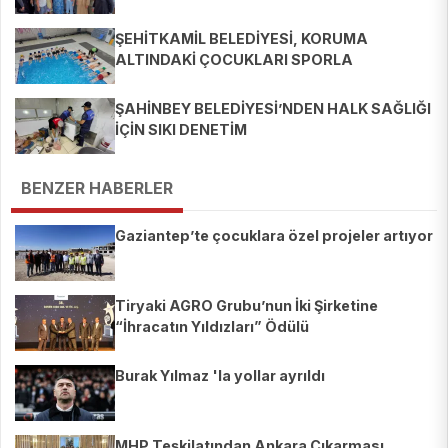
ŞEHİTKAMİL BELEDİYESİ, KORUMA
ALTINDAKİ ÇOCUKLARI SPORLA
BULUŞTURUYOR
ŞAHİNBEY BELEDİYESİ’NDEN HALK SAĞLIĞI
İÇİN SIKI DENETİM
BENZER HABERLER
Gaziantep’te çocuklara özel projeler artıyor
Tiryaki AGRO Grubu’nun İki Şirketine
“İhracatın Yıldızları” Ödülü
Burak Yılmaz 'la yollar ayrıldı
MHP Teşkilatından Ankara Çıkarması