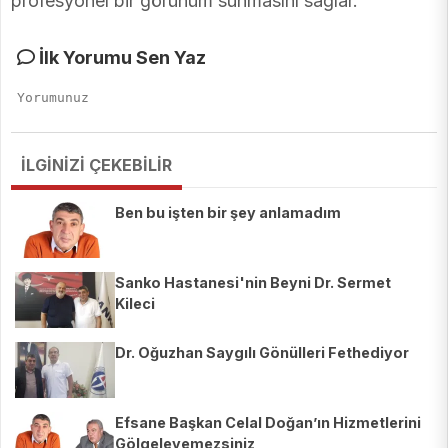
profesyonel bir görünüm sunmasını sağlar.
İlk Yorumu Sen Yaz
İLGİNİZİ ÇEKEBİLİR
Ben bu işten bir şey anlamadım
Sanko Hastanesi'nin Beyni Dr. Sermet
Kileci
Dr. Oğuzhan Saygılı Gönülleri Fethediyor
Efsane Başkan Celal Doğan’ın Hizmetlerini
Gölgeleyemezsiniz