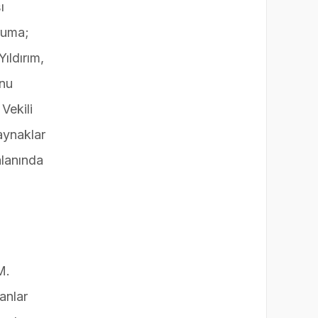
ı
ruma;
ıldırım,
onu
Vekili
aynaklar
alanında
M.
anlar