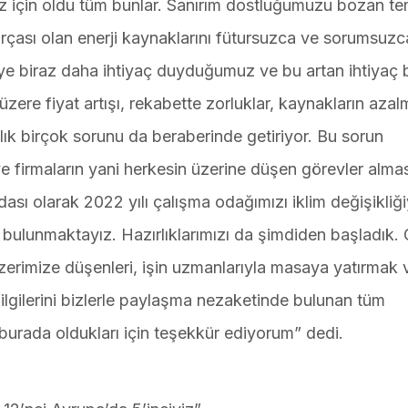
z için oldu tüm bunlar. Sanırım dostluğumuzu bozan te
rçası olan enerji kaynaklarını fütursuzca ve sorumsuzc
iye biraz daha ihtiyaç duyduğumuz ve bu artan ihtiyaç 
ere fiyat artışı, rekabette zorluklar, kaynakların azal
ık birçok sorunu da beraberinde getiriyor. Bu sorun
ve firmaların yani herkesin üzerine düşen görevler almas
sı olarak 2022 yılı çalışma odağımızı iklim değişikliği
 bulunmaktayız. Hazırlıklarımızı da şimdiden başladık.
zerimize düşenleri, işin uzmanlarıyla masaya yatırmak 
 bilgilerini bizlerle paylaşma nezaketinde bulunan tüm
urada oldukları için teşekkür ediyorum” dedi.