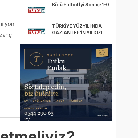
Kötü Futbol İyi Sonuç: 1-0
milyon
TÜRKİYE YÜZYILI’NDA
GAZİANTEP’İN YILDIZI
azanç
PARLAMAYA DEVAM
EDECEK
 etmeliyiz?