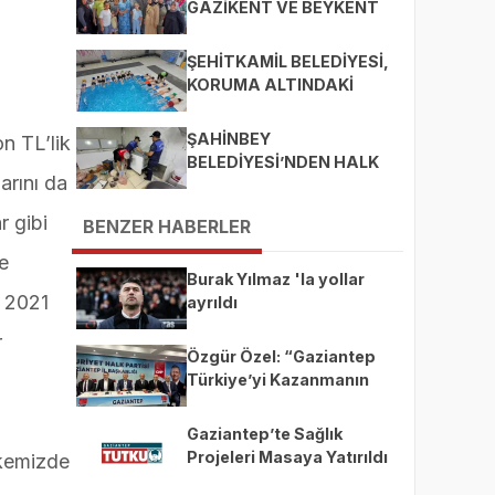
GAZİKENT VE BEYKENT
MAHALLELERİNE ZİYARET
ŞEHİTKAMİL BELEDİYESİ,
KORUMA ALTINDAKİ
ÇOCUKLARI SPORLA
BULUŞTURUYOR
ŞAHİNBEY
on TL’lik
BELEDİYESİ’NDEN HALK
arını da
SAĞLIĞI İÇİN SIKI
DENETİM
r gibi
BENZER HABERLER
de
Burak Yılmaz 'la yollar
. 2021
ayrıldı
r
Özgür Özel: “Gaziantep
Türkiye’yi Kazanmanın
Anahtarıdır”
Gaziantep’te Sağlık
Projeleri Masaya Yatırıldı
lkemizde