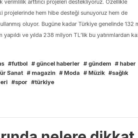
verimlilik arttırıcı projeleri destekliyoruz. Özellikle
daki projelerinde hem hibe desteği sunuyoruz hem de
 kullanmış oluyor. Bugüne kadar Türkiye genelinde 132 
ım yapıldı ve yılda 238 milyon TL’lik bu yatırımlardan k
ns
#futbol
# güncel haberler
# gündem
# haber
tür Sanat
# magazin
# Moda
# Müzik
#sağlık
eri
#spor
#türkiye
rında nelere dikkat