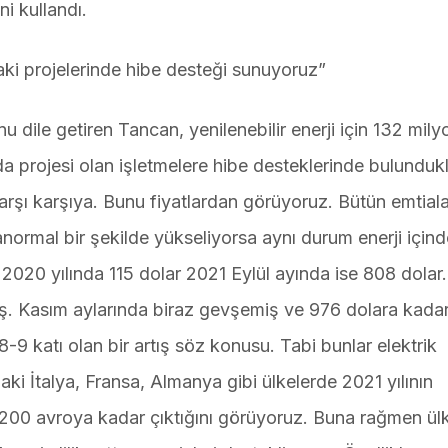
i kullandı.
daki projelerinde hibe desteği sunuyoruz”
u dile getiren Tancan, yenilenebilir enerji için 132 mily
ında projesi olan işletmelere hibe desteklerinde bulundukl
karşı karşıya. Bunu fiyatlardan görüyoruz. Bütün emtiala
l anormal bir şekilde yükseliyorsa aynı durum enerji için
 2020 yılında 115 dolar 2021 Eylül ayında ise 808 dolar
ış. Kasım aylarında biraz gevşemiş ve 976 dolara kada
-9 katı olan bir artış söz konusu. Tabi bunlar elektrik
daki İtalya, Fransa, Almanya gibi ülkelerde 2021 yılının
200 avroya kadar çıktığını görüyoruz. Buna rağmen ü