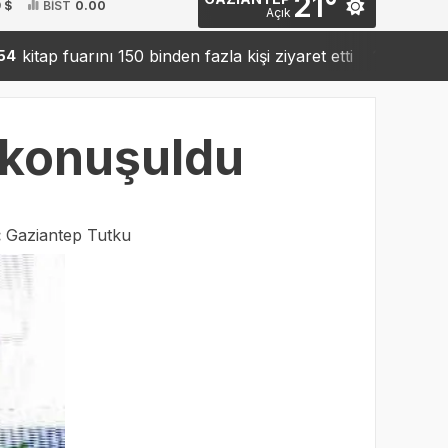
21°
 $
BİST
0.00
Açık
uarını 150 binden fazla kişi ziyaret etti
Sanko’dan robo
19:42
i konuşuldu
:
Gaziantep Tutku