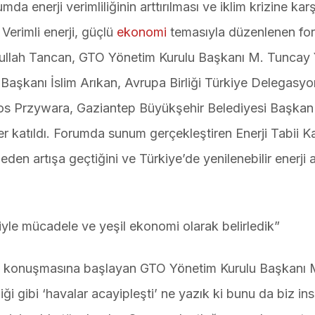
 enerji verimliliğinin arttırılması ve iklim krizine karş
Verimli enerji, güçlü
ekonomi
temasıyla düzenlenen fo
dullah Tancan, GTO Yönetim Kurulu Başkanı M. Tuncay Y
Başkanı İslim Arıkan, Avrupa Birliği Türkiye Delegasy
tos Przywara, Gaziantep Büyükşehir Belediyesi Başkan 
ler katıldı. Forumda sunum gerçekleştiren Enerji Tabii K
eden artışa geçtiğini ve Türkiye’de yenilenebilir enerji 
ğiyle mücadele ve yeşil ekonomi olarak belirledik”
rek konuşmasına başlayan GTO Yönetim Kurulu Başkanı 
i gibi ‘havalar acayipleşti’ ne yazık ki bunu da biz ins