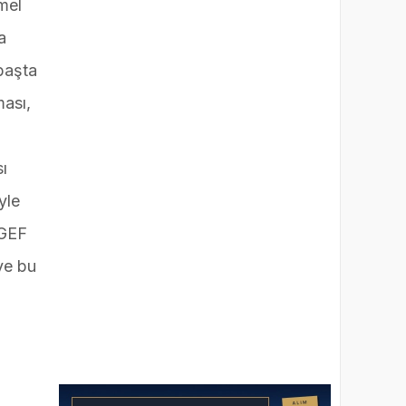
mel
a
başta
ması,
ı
yle
 GEF
ve bu