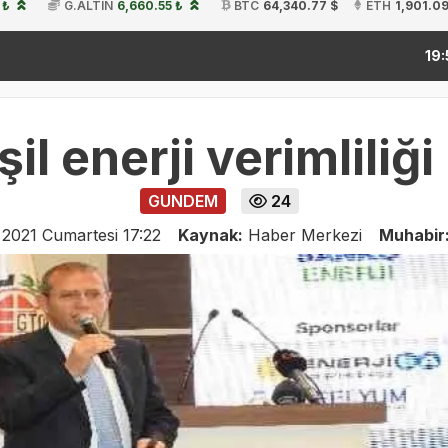
 ₺
G.ALTIN
6,660.55 ₺
BTC
64,340.77 $
ETH
1,901.09
kitap f
19:54
il enerji verimliliğ
GUNDEM
24
 2021 Cumartesi 17:22
Kaynak:
Haber Merkezi
Muhabir