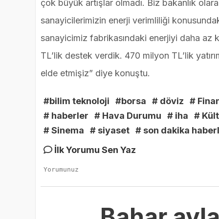
çok büyük artışlar olmadı. Biz bakanlık olarak 
sanayicilerimizin enerji verimliliği konusun
sanayicimiz fabrikasındaki enerjiyi daha az
TL’lik destek verdik. 470 milyon TL’lik yatır
elde etmişiz” diye konuştu.
#bilim teknoloji
#borsa
# döviz
# Fina
# haberler
# Hava Durumu
# iha
# Kül
# Sinema
# siyaset
# son dakika haberl
İlk Yorumu Sen Yaz
Bahar ayla