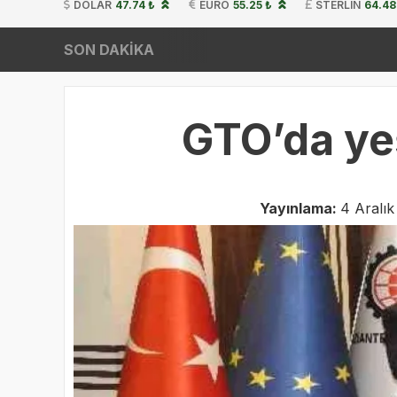
DOLAR
47.74 ₺
EURO
55.25 ₺
STERLIN
64.48
SON DAKİKA
GTO’da yeş
Yayınlama:
4 Aralık