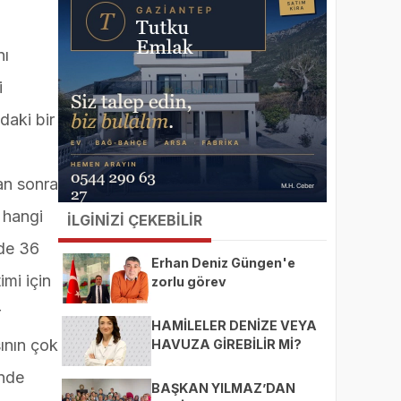
nı
i
daki bir
an sonra
 hangi
İLGİNİZİ ÇEKEBİLİR
zde 36
Erhan Deniz Güngen'e
imi için
zorlu görev
r
HAMİLELER DENİZE VEYA
ının çok
HAVUZA GİREBİLİR Mİ?
ünde
BAŞKAN YILMAZ’DAN