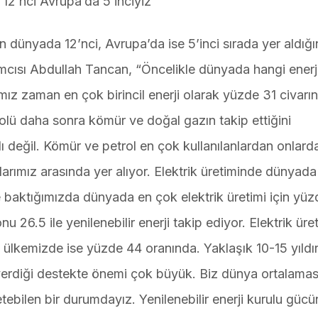
 12’nci Avrupa’da 5’inciyiz”
n dünyada 12’nci, Avrupa’da ise 5’inci sırada yer aldığı
mcısı Abdullah Tancan, “Öncelikle dünyada hangi enerj
ımız zaman en çok birincil enerji olarak yüzde 31 civarın
rolü daha sonra kömür ve doğal gazın takip ettiğini
 değil. Kömür ve petrol en çok kullanılanlardan onlard
larımız arasında yer alıyor. Elektrik üretiminde dünyada
 baktığımızda dünyada en çok elektrik üretimi için yü
6.5 ile yenilenebilir enerji takip ediyor. Elektrik üret
ı ülkemizde ise yüzde 44 oranında. Yaklaşık 10-15 yıldı
 verdiği destekte önemi çok büyük. Biz dünya ortalamas
üretebilen bir durumdayız. Yenilenebilir enerji kurulu güc