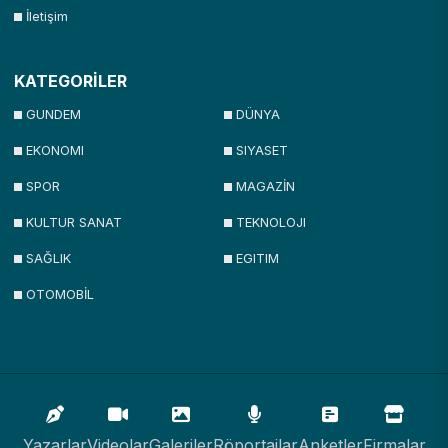
İletişim
KATEGORİLER
GUNDEM
DÜNYA
EKONOMI
SIYASET
SPOR
MAGAZİN
KULTUR SANAT
TEKNOLOJI
SAĞLIK
EGITIM
OTOMOBİL
Yazarlar
Videolar
Galeriler
Röportajlar
Anketler
Firmalar