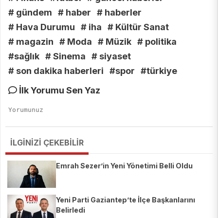
# gündem
# haber
# haberler
# Hava Durumu
# iha
# Kültür Sanat
# magazin
# Moda
# Müzik
# politika
#sağlık
# Sinema
# siyaset
# son dakika haberleri
#spor
#türkiye
İlk Yorumu Sen Yaz
İLGİNİZİ ÇEKEBİLİR
Emrah Sezer’in Yeni Yönetimi Belli Oldu
Yeni Parti Gaziantep’te İlçe Başkanlarını
Belirledi