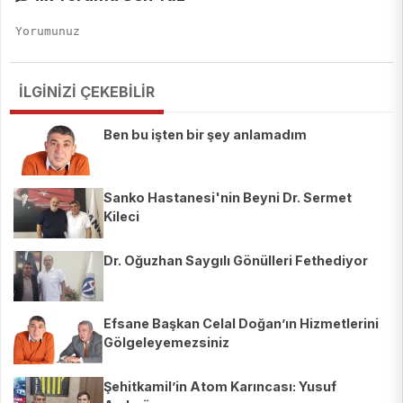
İLGİNİZİ ÇEKEBİLİR
Ben bu işten bir şey anlamadım
Sanko Hastanesi'nin Beyni Dr. Sermet
Kileci
Dr. Oğuzhan Saygılı Gönülleri Fethediyor
Efsane Başkan Celal Doğan’ın Hizmetlerini
Gölgeleyemezsiniz
Şehitkamil’in Atom Karıncası: Yusuf