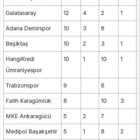
Galatasaray
12
4
2
1
Adana Demirspor
10
3
8
Beşiktaş
10
2
3
1
HangiKredi
10
1
10
1
Ümraniyespor
Trabzonspor
9
6
Fatih Karagümrük
8
10
3
MKE Ankaragücü
5
2
7
Medipol Başakşehir
5
1
8
2